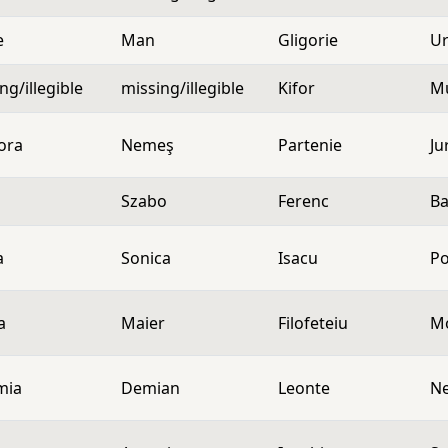
e
Man
Gligorie
U
ng/illegible
missing/illegible
Kifor
M
ora
Nemeş
Partenie
Ju
Szabo
Ferenc
Ba
a
Sonica
Isacu
P
a
Maier
Filofeteiu
M
mia
Demian
Leonte
Ne