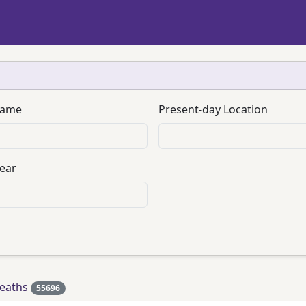
name
Present-day Location
ear
eaths
55696