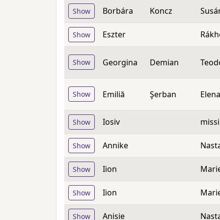
Borbára
Koncz
Susá
Show
Eszter
Rákh
Show
Georgina
Demian
Teod
Show
Emiliă
Şerban
Elen
Show
Iosiv
missi
Show
Annike
Nast
Show
Iion
Mari
Show
Iion
Mari
Show
Anisie
Nast
Show