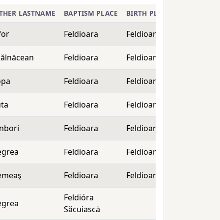
THER LASTNAME
BAPTISM PLACE
BIRTH PLACE
PRESENT-D
for
Feldioara
Feldioara
Războieni 
ălnăcean
Feldioara
Feldioara
Războieni 
opa
Feldioara
Feldioara
Războieni 
ta
Feldioara
Feldioara
Războieni 
nbori
Feldioara
Feldioara
Războieni 
egrea
Feldioara
Feldioara
Războieni 
emeaş
Feldioara
Feldioara
Războieni 
Feldióra
egrea
Războieni 
Săcuiască