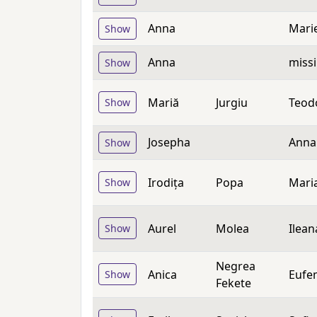
Anna
Mari
Show
Anna
missi
Show
Mariă
Jurgiu
Teod
Show
Josepha
Anna
Show
Irodița
Popa
Mari
Show
Aurel
Molea
Ilean
Show
Negrea
Anica
Eufe
Show
Fekete