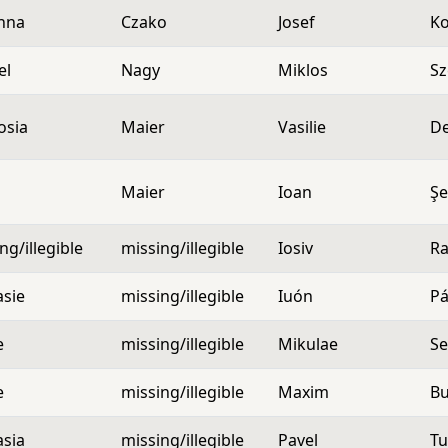
nna
Czako
Josef
K
el
Nagy
Miklos
Sz
osia
Maier
Vasilie
D
a
Maier
Ioan
Şe
ng/illegible
missing/illegible
Iosiv
Ra
asie
missing/illegible
Iuón
Pá
e
missing/illegible
Mikulae
Se
e
missing/illegible
Maxim
B
asia
missing/illegible
Pavel
Tu