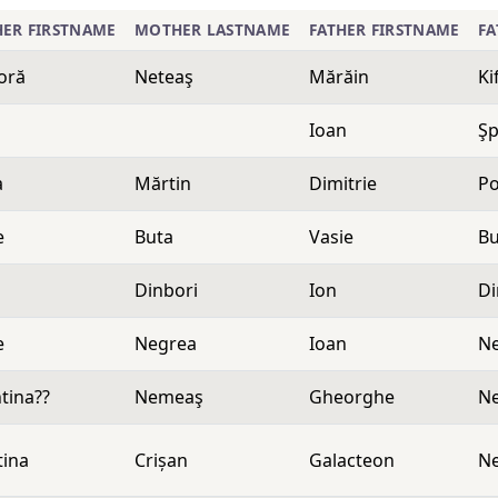
ER FIRSTNAME
MOTHER LASTNAME
FATHER FIRSTNAME
FA
oră
Neteaş
Mărăin
Ki
Ioan
Şp
a
Mărtin
Dimitrie
P
e
Buta
Vasie
Bu
Dinbori
Ion
Di
e
Negrea
Ioan
N
tina??
Nemeaş
Gheorghe
N
tina
Crișan
Galacteon
N