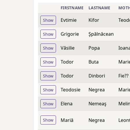
FIRSTNAME
LASTNAME
MOTH
Evtimie
Kifor
Teod
Show
Grigorie
Şpălnăcean
Show
Văsilie
Popa
Ioan
Show
Todor
Buta
Mari
Show
Todor
Dinbori
Fie??
Show
Teodosie
Negrea
Mari
Show
Elena
Nemeaş
Melin
Show
Mariă
Negrea
Leon
Show