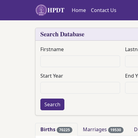
Skip to main content
HPDT
Home
Contact Us
Search Database
Firstname
Last
Start Year
End Y
Births
Marriages
D
70225
19530